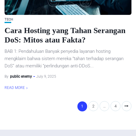
TECH
Cara Hosting yang Tahan Serangan
DoS: Mitos atau Fakta?
BAB 1: Pendahuluan Banyak penyedia layanan hosting
mengklaim bahwa sistem mereka “tahan terhadap serangan
DoS” atau memiliki “perlindungan anti-DDoS...
By
public enemy
July 9, 2025
READ MORE
1
2
…
4