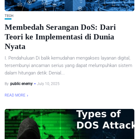
TECH
Membedah Serangan DoS: Dari
Teori ke Implementasi di Dunia
Nyata
I. Pendahuluan Di balik kemudahan mengakses layanan digital,
tersembunyi ancaman serius yang dapat melumpuhkan sistem
dalam hitungan detik: Denial...
By
public enemy
July 10, 2025
READ MORE