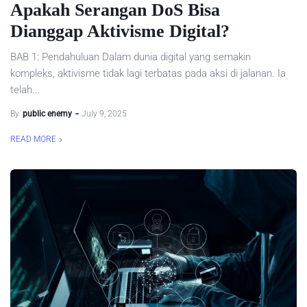
Apakah Serangan DoS Bisa
Dianggap Aktivisme Digital?
BAB 1: Pendahuluan Dalam dunia digital yang semakin
kompleks, aktivisme tidak lagi terbatas pada aksi di jalanan. Ia
telah...
By
public enemy
July 9, 2025
READ MORE