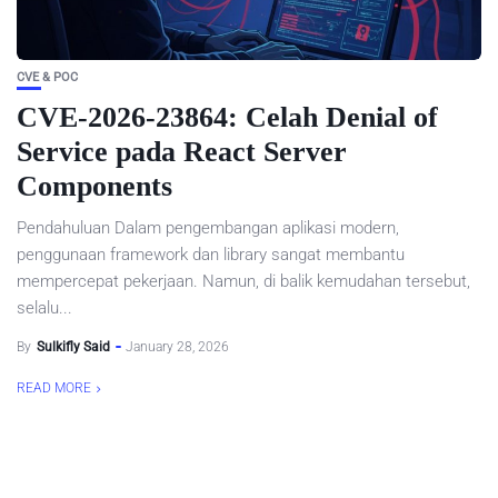
CVE & POC
CVE-2026-23864: Celah Denial of
Service pada React Server
Components
Pendahuluan Dalam pengembangan aplikasi modern,
penggunaan framework dan library sangat membantu
mempercepat pekerjaan. Namun, di balik kemudahan tersebut,
selalu...
By
Sulkifly Said
January 28, 2026
READ MORE