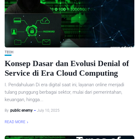
TECH
Konsep Dasar dan Evolusi Denial of
Service di Era Cloud Computing
I. Pendahuluan Di era digital saat ini, layanan online menjadi
tulang punggung berbagai sektor, mulai dari pemerintahan,
keuangan, hingga...
By
public enemy
July 10, 2025
READ MORE