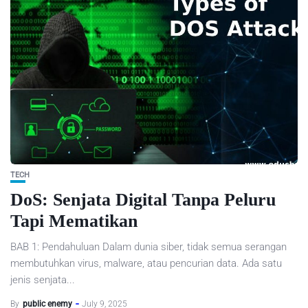
TECH
DoS: Senjata Digital Tanpa Peluru
Tapi Mematikan
BAB 1: Pendahuluan Dalam dunia siber, tidak semua serangan
membutuhkan virus, malware, atau pencurian data. Ada satu
jenis senjata...
By
public enemy
July 9, 2025