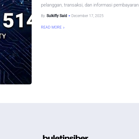
pelanggan, transaksi, dan informasi pembayaran
By
Sulkifly Said
December 17, 2025
READ MORE