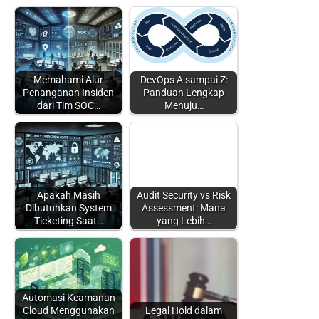
Memahami Alur
DevOps A sampai Z:
Penanganan Insiden
Panduan Lengkap
dari Tim SOC…
Menuju…
Apakah Masih
Audit Security vs Risk
Dibutuhkan System
Assessment: Mana
Ticketing Saat…
yang Lebih…
Automasi Keamanan
Cloud Menggunakan
Legal Hold dalam