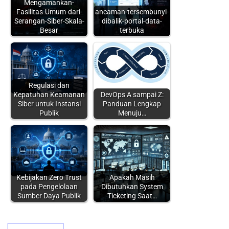
Mengamankan-
Fasilitas-Umum-dari-
ancaman-tersembunyi-
Serangan-Siber-Skala-
dibalik-portal-data-
Besar
terbuka
Regulasi dan
Kepatuhan Keamanan
DevOps A sampai Z:
Siber untuk Instansi
Panduan Lengkap
Publik
Menuju…
Kebijakan Zero Trust
Apakah Masih
pada Pengelolaan
Dibutuhkan System
Sumber Daya Publik
Ticketing Saat…