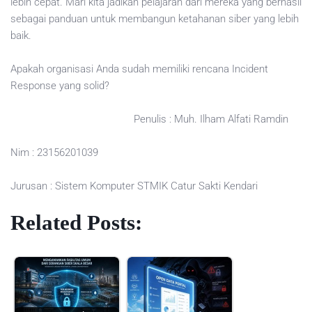
lebih cepat. Mari kita jadikan pelajaran dari mereka yang berhasil
sebagai panduan untuk membangun ketahanan siber yang lebih
baik.
Apakah organisasi Anda sudah memiliki rencana Incident
Response yang solid?
Penulis : Muh. Ilham Alfati Ramdin
Nim : 23156201039
Jurusan : Sistem Komputer STMIK Catur Sakti Kendari
Related Posts: