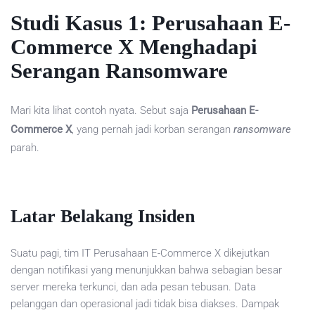
Studi Kasus 1: Perusahaan E-
Commerce X Menghadapi
Serangan Ransomware
Mari kita lihat contoh nyata. Sebut saja
Perusahaan E-
Commerce X
, yang pernah jadi korban serangan
ransomware
parah.
Latar Belakang Insiden
Suatu pagi, tim IT Perusahaan E-Commerce X dikejutkan
dengan notifikasi yang menunjukkan bahwa sebagian besar
server mereka terkunci, dan ada pesan tebusan. Data
pelanggan dan operasional jadi tidak bisa diakses. Dampak