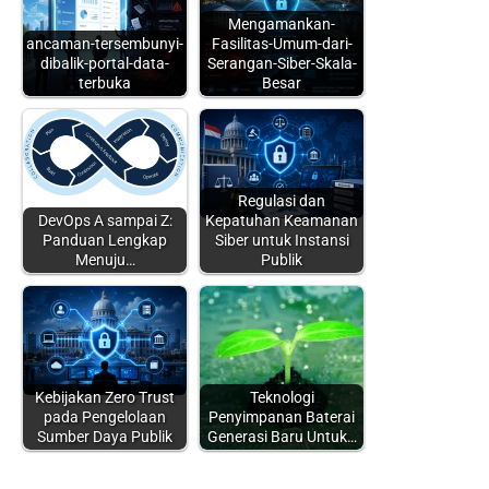
Mengamankan-
ancaman-tersembunyi-
Fasilitas-Umum-dari-
dibalik-portal-data-
Serangan-Siber-Skala-
terbuka
Besar
Regulasi dan
DevOps A sampai Z:
Kepatuhan Keamanan
Panduan Lengkap
Siber untuk Instansi
Menuju…
Publik
Kebijakan Zero Trust
Teknologi
pada Pengelolaan
Penyimpanan Baterai
Sumber Daya Publik
Generasi Baru Untuk…