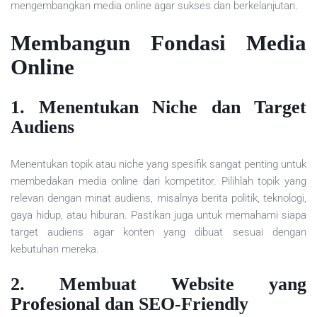
mengembangkan media online agar sukses dan berkelanjutan.
Membangun Fondasi Media
Online
1. Menentukan Niche dan Target
Audiens
Menentukan topik atau niche yang spesifik sangat penting untuk
membedakan media online dari kompetitor. Pilihlah topik yang
relevan dengan minat audiens, misalnya berita politik, teknologi,
gaya hidup, atau hiburan. Pastikan juga untuk memahami siapa
target audiens agar konten yang dibuat sesuai dengan
kebutuhan mereka.
2. Membuat Website yang
Profesional dan SEO-Friendly