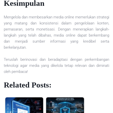
Kesimpulan
Mengelola dan membesarkan media online memerlukan strategi
yang matang dan konsistensi dalam pengelolaan konten,
pemasaran, serta monetisasi. Dengan menerapkan langkah-
langkah yang telah dibahas, media online dapat berkembang
dan menjadi sumber informasi yang kredibel serta
berkelanjutan.
Teruslah berinovasi dan beradaptasi dengan perkembangan
teknologi agar media yang dikelola tetap relevan dan diminati
oleh pembaca!
Related Posts: