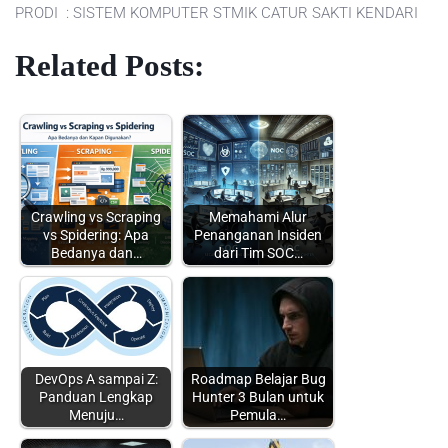
PRODI : SISTEM KOMPUTER STMIK CATUR SAKTI KENDARI
Related Posts:
Crawling vs Scraping
Memahami Alur
vs Spidering: Apa
Penanganan Insiden
Bedanya dan…
dari Tim SOC…
DevOps A sampai Z:
Roadmap Belajar Bug
Panduan Lengkap
Hunter 3 Bulan untuk
Menuju…
Pemula…