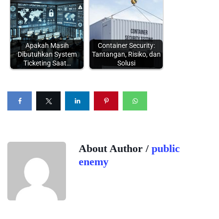
Apakah Masih
Container Security:
Dibutuhkan System
Tantangan, Risiko, dan
Ticketing Saat…
Solusi
About Author /
public
enemy