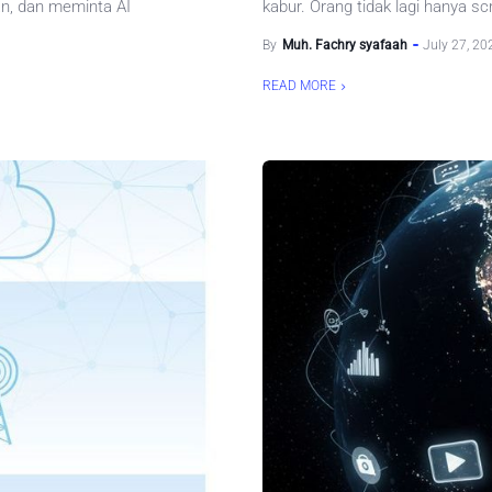
n, dan meminta AI
kabur. Orang tidak lagi hanya scr
By
Muh. Fachry syafaah
July 27, 20
READ MORE