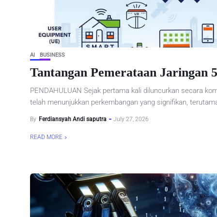
AI
BUSINESS
Tantangan Pemerataan Jaringan 5
PENDAHULUAN Sejak pertama kali diluncurkan secara komer
telah menunjukkan perkembangan yang signifikan, terutama
By
Ferdiansyah Andi saputra
July 27, 2026
READ MORE