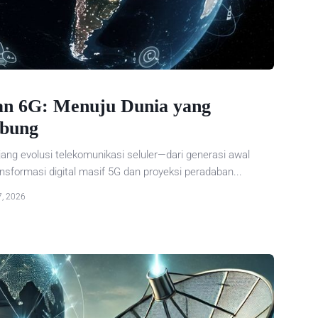
n 6G: Menuju Dunia yang
ubung
g evolusi telekomunikasi seluler—dari generasi awal
nsformasi digital masif 5G dan proyeksi peradaban...
7, 2026