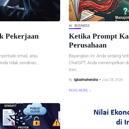
AI
BUSINESS
uk Pekerjaan
Ketika Prompt K
Perusahaan
erbaiki email, atau
Bayangkan ini: Anda sedang te
a tidak sendirian....
ChatGPT, Anda menempelkan da
tren....
By
Igbalmahendra
July 28, 2026
READ MORE