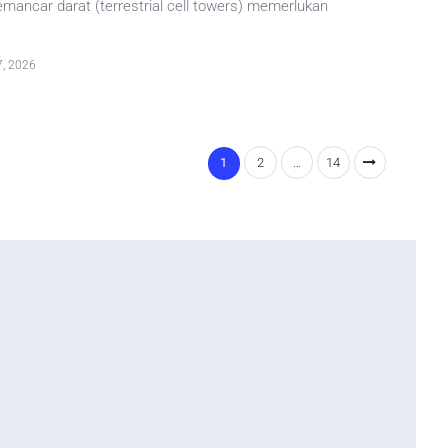
mancar darat (terrestrial cell towers) memerlukan
7, 2026
1
2
…
14