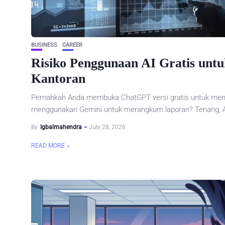
BUSINESS
CAREER
Risiko Penggunaan AI Gratis unt
Kantoran
Pernahkah Anda membuka ChatGPT versi gratis untuk memp
menggunakan Gemini untuk merangkum laporan? Tenang, And
By
Igbalmahendra
July 28, 2026
READ MORE