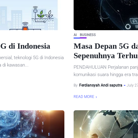
AI
BUSINESS
G di Indonesia
Masa Depan 5G da
Sepenuhnya Terh
sial, teknologi 5G di Indonesia
 di kawasan...
PENDAHULUAN Perjalanan panjan
komunikasi suara hingga era tra
By
Ferdiansyah Andi saputra
July 2
READ MORE