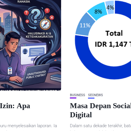
BUSINESS
SECNEWS
Izin: Apa
Masa Depan Socia
Digital
ru menyelesaikan laporan. Ia
Dalam satu dekade terakhir, bat