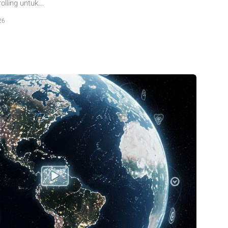
olling untuk...
26