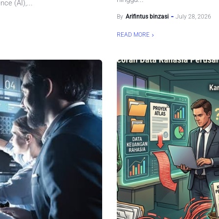
nce (AI),...
By
Arifintus binzasi
July 28, 2026
READ MORE