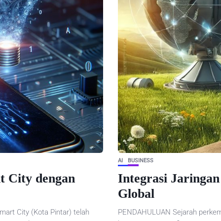
AI
BUSINESS
t City dengan
Integrasi Jaringan
Global
t City (Kota Pintar) telah
PENDAHULUAN Sejarah perkemban