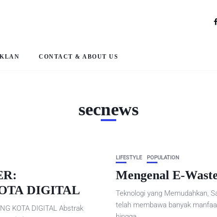
IKLAN
CONTACT & ABOUT US
secnews
LIFESTYLE
POPULATION
ER:
Mengenal E-Waste
TA DIGITAL
Teknologi yang Memudahkan, S
telah membawa banyak manfaat d
G KOTA DIGITAL Abstrak
hingga...