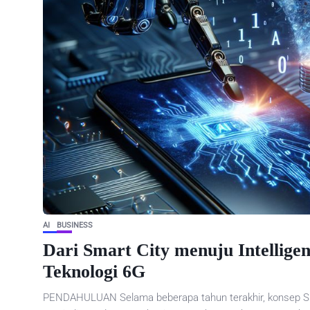
AI
BUSINESS
Dari Smart City menuju Intelligen
Teknologi 6G
PENDAHULUAN Selama beberapa tahun terakhir, konsep Smar