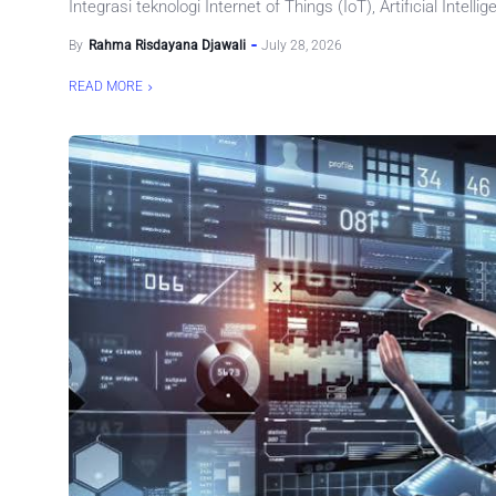
Integrasi teknologi Internet of Things (IoT), Artificial Intellige
By
Rahma Risdayana Djawali
July 28, 2026
READ MORE