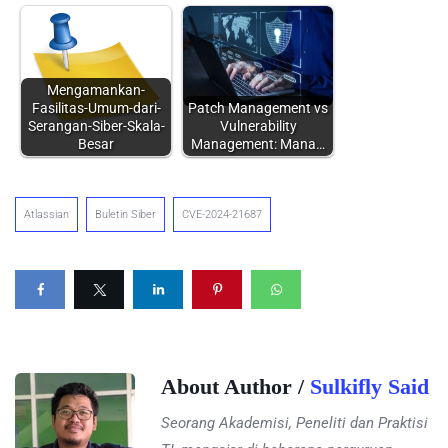
Mengamankan-
Fasilitas-Umum-dari-
Patch Management vs
Serangan-Siber-Skala-
Vulnerability
Besar
Management: Mana…
Atlassian
Buletin Siber
CVE-2024-21687
About Author /
Sulkifly Said
Seorang Akademisi, Peneliti dan Praktisi