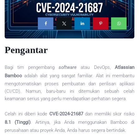
Pengantar
Bagi tim pengembang
software
atau DevOps,
Atlassian
Bamboo
adalah alat yang sangat familiar. Alat ini membantu
mengotomatiskan proses pembuatan dan perilisan aplikasi
(CI/CD). Namun, baru-baru ini ditemukan sebuah celah
keamanan serius yang perlu mendapatkan perhatian segera.
Celah ini diberi kode
CVE-2024-21687
dan memiliki skor risiko
8.1 (Tinggi)
. Artinya, jika Anda menggunakan Bamboo di
perusahaan atau proyek Anda, Anda harus segera bertindak.