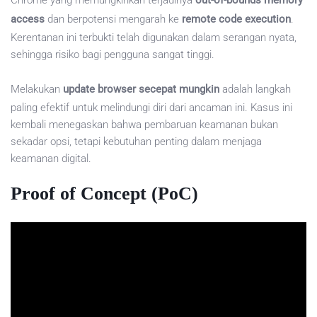
Chrome yang memungkinkan terjadinya
out-of-bounds memory
access
dan berpotensi mengarah ke
remote code execution
.
Kerentanan ini terbukti telah digunakan dalam serangan nyata,
sehingga risiko bagi pengguna sangat tinggi.
Melakukan
update browser secepat mungkin
adalah langkah
paling efektif untuk melindungi diri dari ancaman ini. Kasus ini
kembali menegaskan bahwa pembaruan keamanan bukan
sekadar opsi, tetapi kebutuhan penting dalam menjaga
keamanan digital.
Proof of Concept (PoC)