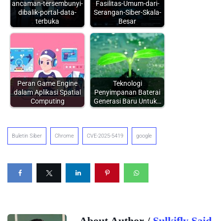
ancaman-tersembunyi-
Fasilitas-Umum-dari-
dibalik-portal-data-
Serangan-Siber-Skala-
terbuka
Besar
Peran Game Engine
Teknologi
dalam Aplikasi Spatial
Penyimpanan Baterai
Computing
Generasi Baru Untuk…
Buletin Siber
Chrome
CVE-2025-5419
google
About Author /
Sulkifly Said