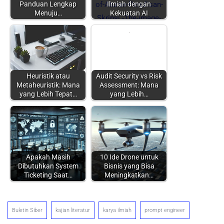
Panduan Lengkap
Ilmiah dengan
Menuju…
Kekuatan AI
Heuristik atau
Audit Security vs Risk
Metaheuristik: Mana
Assessment: Mana
yang Lebih Tepat…
yang Lebih…
Apakah Masih
10 Ide Drone untuk
Dibutuhkan System
Bisnis yang Bisa
Ticketing Saat…
Meningkatkan…
Buletin Siber
kajian literatur
karya ilmiah
prompt engineer