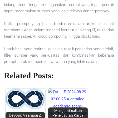
bidang studi. Dengan menggunakan prompt yang tepat, peneliti
dapat menemukan sumber yang lebih relevan dan terpercaya.
Daftar prompt yang telah disediakan dalam artikel ini dapat
membantu Anda dalam mencari literatur di bidang IT, mulai dari
keamanan siber, AI, cloud computing, hingga blockchain.
Untuk hasil yang optimal, gunakan teknik pencarian yang efektif,
filter sumber yang berkualitas, dan kombinasikan beberapa
prompt untuk memperoleh wawasan yang lebih dalam.
Related Posts:
Mengoptimalkan
DevOps A sampai Z:
Penelusuran Karya