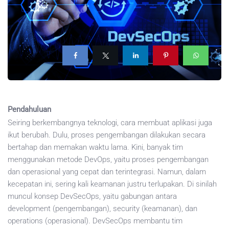
Pendahuluan
Seiring berkembangnya teknologi, cara membuat aplikasi juga
ikut berubah. Dulu, proses pengembangan dilakukan secara
bertahap dan memakan waktu lama. Kini, banyak tim
menggunakan metode DevOps, yaitu proses pengembangan
dan operasional yang cepat dan terintegrasi. Namun, dalam
kecepatan ini, sering kali keamanan justru terlupakan. Di sinilah
muncul konsep DevSecOps, yaitu gabungan antara
development (pengembangan), security (keamanan), dan
operations (operasional). DevSecOps membantu tim