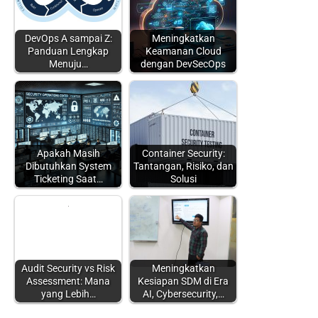
DevOps A sampai Z:
Meningkatkan
Panduan Lengkap
Keamanan Cloud
Menuju…
dengan DevSecOps
Apakah Masih
Container Security:
Dibutuhkan System
Tantangan, Risiko, dan
Ticketing Saat…
Solusi
Audit Security vs Risk
Meningkatkan
Assessment: Mana
Kesiapan SDM di Era
yang Lebih…
AI, Cybersecurity,…