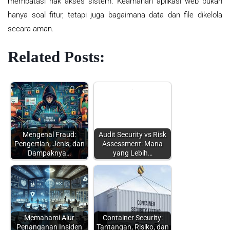
membatasi hak akses sistem. Keamanan aplikasi web bukan
hanya soal fitur, tetapi juga bagaimana data dan file dikelola
secara aman.
Related Posts:
Mengenal Fraud:
Audit Security vs Risk
Pengertian, Jenis, dan
Assessment: Mana
Dampaknya…
yang Lebih…
Memahami Alur
Container Security:
Penanganan Insiden
Tantangan, Risiko, dan