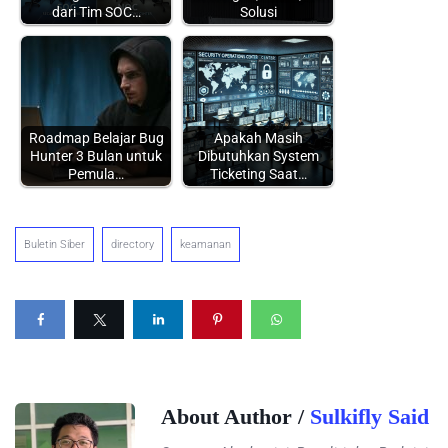
dari Tim SOC…
Solusi
Roadmap Belajar Bug
Apakah Masih
Hunter 3 Bulan untuk
Dibutuhkan System
Pemula…
Ticketing Saat…
Buletin Siber
directory
keamanan
About Author /
Sulkifly Said