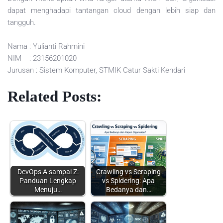
dapat menghadapi tantangan cloud dengan lebih siap dan
tangguh.
Nama : Yulianti Rahmini
NIM : 23156201020
Jurusan : Sistem Komputer, STMIK Catur Sakti Kendari
Related Posts:
DevOps A sampai Z:
Crawling vs Scraping
Panduan Lengkap
vs Spidering: Apa
Menuju…
Bedanya dan…