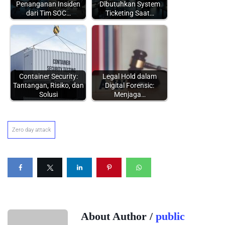
Penanganan Insiden
Dibutuhkan System
dari Tim SOC…
Ticketing Saat…
Container Security:
Legal Hold dalam
Tantangan, Risiko, dan
Digital Forensic:
Solusi
Menjaga…
Zero day attack
About Author /
public