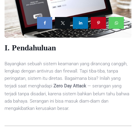
I. Pendahuluan
Bayangkan sebuah sistem keamanan yang dirancang canggih,
lengkap dengan antivirus dan firewall. Tapi tiba-tiba, tanpa
peringatan, sistem itu diretas. Bagaimana bisa? Inilah yang
terjadi saat menghadapi
Zero Day Attack
— serangan yang
terjadi tanpa disadari, karena sistem bahkan belum tahu bahwa
ada bahaya. Serangan ini bisa masuk diam-diam dan
mengakibatkan kerusakan besar.