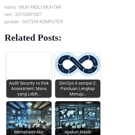
nama : MUH FADLI MUHTAR
nim : 23152601007
jurusan : SISTEM KOMPUTER
Related Posts:
Audit Security vs Risk
DevOps A sampai Z:
Assessment: Mana
Panduan Lengkap
yang Lebih…
Menuju…
Memahami Alur
Apakah Masih