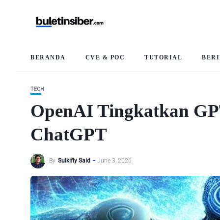
BERANDA
CVE & POC
TUTORIAL
BER
TECH
OpenAI Tingkatkan GPT
ChatGPT
By
Sulkifly Said
June 3, 2026