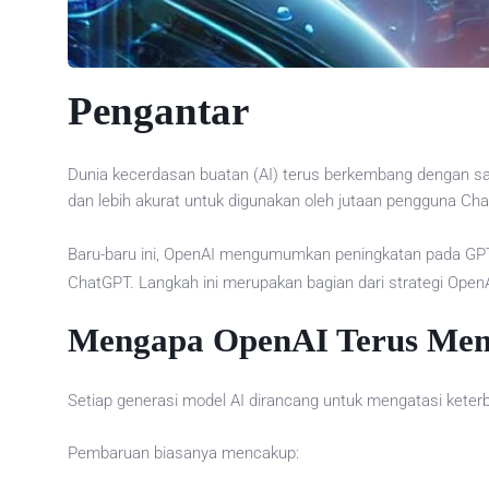
Pengantar
Dunia kecerdasan buatan (AI) terus berkembang dengan san
dan lebih akurat untuk digunakan oleh jutaan pengguna Cha
Baru-baru ini, OpenAI mengumumkan peningkatan pada GP
ChatGPT. Langkah ini merupakan bagian dari strategi Ope
Mengapa OpenAI Terus Mem
Setiap generasi model AI dirancang untuk mengatasi kete
Pembaruan biasanya mencakup: