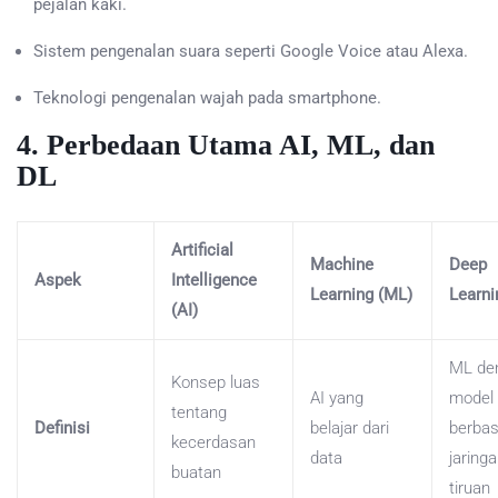
pejalan kaki.
Sistem pengenalan suara seperti Google Voice atau Alexa.
Teknologi pengenalan wajah pada smartphone.
4. Perbedaan Utama AI, ML, dan
DL
Artificial
Machine
Deep
Aspek
Intelligence
Learning (ML)
Learni
(AI)
ML de
Konsep luas
AI yang
model
tentang
Definisi
belajar dari
berbas
kecerdasan
data
jaring
buatan
tiruan