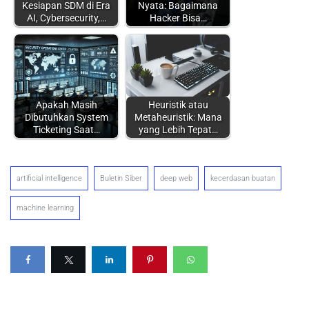
Kesiapan SDM di Era
Nyata: Bagaimana
AI, Cybersecurity,…
Hacker Bisa…
Apakah Masih
Heuristik atau
Dibutuhkan System
Metaheuristik: Mana
Ticketing Saat…
yang Lebih Tepat…
artificial intelligence
Buletin Siber
deep web
kecerdasan buatan
machine learning