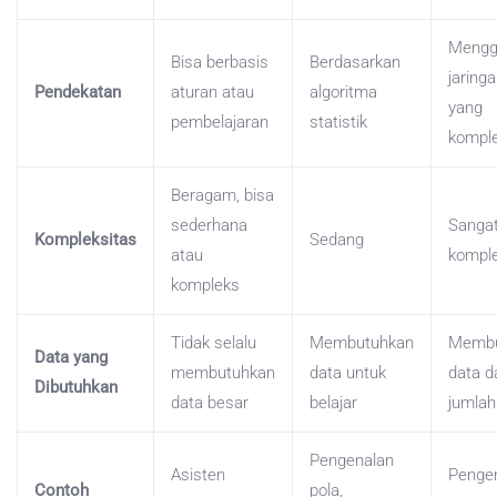
Mengg
Bisa berbasis
Berdasarkan
jaring
Pendekatan
aturan atau
algoritma
yang
pembelajaran
statistik
kompl
Beragam, bisa
sederhana
Sanga
Kompleksitas
Sedang
atau
kompl
kompleks
Tidak selalu
Membutuhkan
Membu
Data yang
membutuhkan
data untuk
data d
Dibutuhkan
data besar
belajar
jumlah
Pengenalan
Asisten
Penge
Contoh
pola,