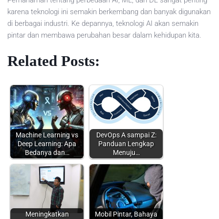
Pemahaman tentang perbedaan AI, ML, dan DL sangat penting
karena teknologi ini semakin berkembang dan banyak digunakan
di berbagai industri. Ke depannya, teknologi AI akan semakin
pintar dan membawa perubahan besar dalam kehidupan kita.
Related Posts:
Machine Learning vs
DevOps A sampai Z:
Deep Learning: Apa
Panduan Lengkap
Bedanya dan…
Menuju…
Meningkatkan
Mobil Pintar, Bahaya