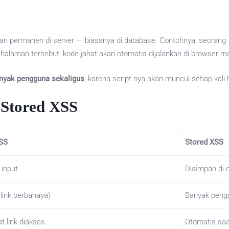
an permanen di server — biasanya di database. Contohnya, seorang 
alaman tersebut, kode jahat akan otomatis dijalankan di browser m
nyak pengguna sekaligus
, karena script-nya akan muncul setiap kali
 Stored XSS
XSS
Stored XSS
 input
Disimpan di 
a link berbahaya)
Banyak peng
t link diakses
Otomatis saa