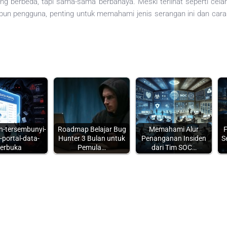
 berbeda, tapi sama-sama berbahaya. Meski terlihat seperti celah
upun pengguna, penting untuk memahami jenis serangan ini dan ca
-tersembunyi-
Roadmap Belajar Bug
Memahami Alur
F
k-portal-data-
Hunter 3 Bulan untuk
Penanganan Insiden
S
terbuka
Pemula…
dari Tim SOC…