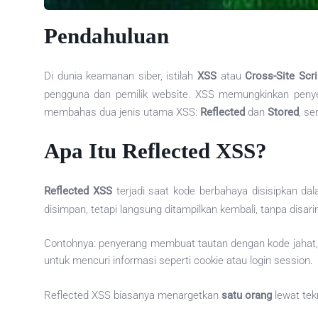
Pendahuluan
Di dunia keamanan siber, istilah
XSS
atau
Cross-Site Scri
pengguna dan pemilik website. XSS memungkinkan penyera
membahas dua jenis utama XSS:
Reflected
dan
Stored
, se
Apa Itu Reflected XSS?
Reflected XSS
terjadi saat kode berbahaya disisipkan dal
disimpan, tetapi langsung ditampilkan kembali, tanpa disari
Contohnya: penyerang membuat tautan dengan kode jahat, l
untuk mencuri informasi seperti cookie atau login session.
Reflected XSS biasanya menargetkan
satu orang
lewat tek