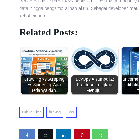
Reflected dan Stored XSS adalah dua bentuk serangan yang
data hingga pengambilalihan akun. Sebagai developer ma
kehati-hatian.
Related Posts:
Crawling vs Scraping
DevOps A sampai Z:
ancaman
vs Spidering: Apa
Panduan Lengkap
dibali
Bedanya dan…
Menuju…
Buletin Siber
hacking
xss