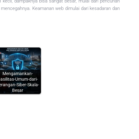
 kecil, dampaknya bisa sangat besar, mulai dari pencurian
ra mencegahnya. Keamanan web dimulai dari kesadaran dan
Mengamankan-
asilitas-Umum-dari-
erangan-Siber-Skala-
Besar