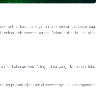
i terlihat kecil, serangan ini bisa berdampak besar bagi
ankan oleh browser korban. Dalam artikel ini, kita akan
ver ke halaman web. Artinya, data yang dikirim user tidak
script akan dijalankan di browser-nya. Ini bisa digunakan