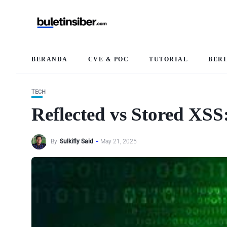
BERANDA
CVE & POC
TUTORIAL
BER
TECH
Reflected vs Stored XS
By
Sulkifly Said
May 21, 2025