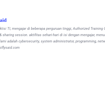
Said
ktisi TI, mengajar di beberapa perguruan tinggi, Authorized Train
 sharing session. aktifitas sehari-hari di isi dengan mengajar, men
alami adalah cybersecurity, system administrator, programming, netwo
lkiflysaid.com