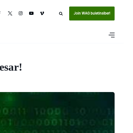
Join WAG buletinsiber!
esar!