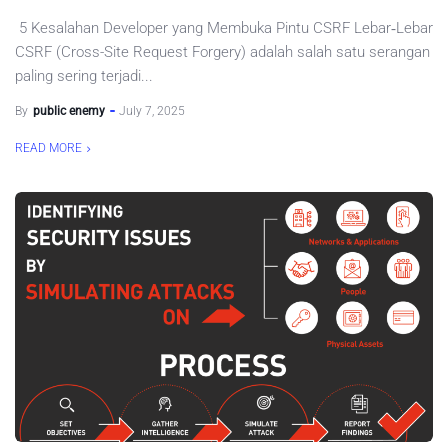
5 Kesalahan Developer yang Membuka Pintu CSRF Lebar‑Lebar
CSRF (Cross-Site Request Forgery) adalah salah satu serangan
paling sering terjadi...
By
public enemy
July 7, 2025
READ MORE