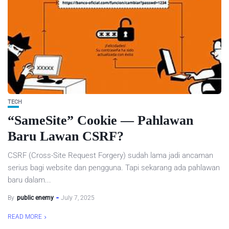
TECH
“SameSite” Cookie — Pahlawan
Baru Lawan CSRF?
CSRF (Cross-Site Request Forgery) sudah lama jadi ancaman
serius bagi website dan pengguna. Tapi sekarang ada pahlawan
baru dalam...
By
public enemy
July 7, 2025
READ MORE