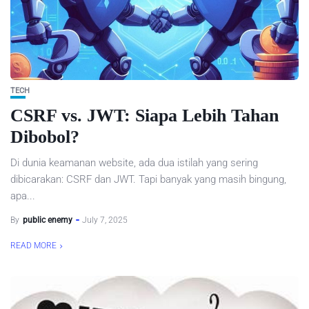
TECH
CSRF vs. JWT: Siapa Lebih Tahan
Dibobol?
Di dunia keamanan website, ada dua istilah yang sering
dibicarakan: CSRF dan JWT. Tapi banyak yang masih bingung,
apa...
By
public enemy
July 7, 2025
READ MORE