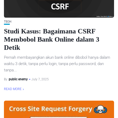
TECH
Studi Kasus: Bagaimana CSRF
Membobol Bank Online dalam 3
Detik
Pernah membayangkan akun bank online dibobol hanya dalam
waktu 3 detik, tanpa perlu login, tanpa perlu password, dan
tanpa...
By
public enemy
July 7, 2025
READ MORE