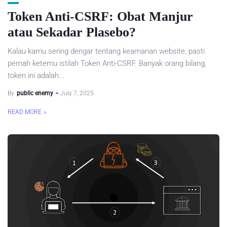
Token Anti‑CSRF: Obat Manjur
atau Sekadar Plasebo?
Kalau kamu sering dengar tentang keamanan website, pasti
pernah ketemu istilah Token Anti-CSRF. Banyak orang bilang,
token ini adalah...
By
public enemy
July 7, 2025
READ MORE