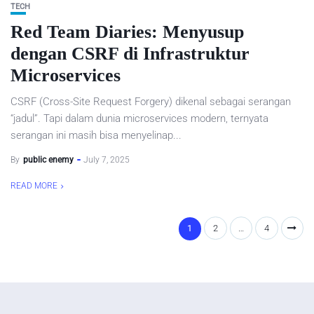
TECH
Red Team Diaries: Menyusup
dengan CSRF di Infrastruktur
Microservices
CSRF (Cross-Site Request Forgery) dikenal sebagai serangan
“jadul”. Tapi dalam dunia microservices modern, ternyata
serangan ini masih bisa menyelinap...
By
public enemy
July 7, 2025
READ MORE
1
2
…
4