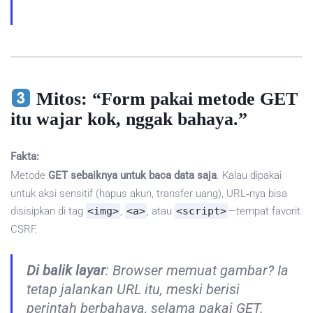
Mitos: “Form pakai metode GET
itu wajar kok, nggak bahaya.”
Fakta:
Metode
GET sebaiknya untuk baca data saja
. Kalau dipakai
untuk aksi sensitif (hapus akun, transfer uang), URL‑nya bisa
disisipkan di tag
<img>
,
<a>
, atau
<script>
—tempat favorit
CSRF.
Di balik layar
: Browser memuat gambar? Ia
tetap jalankan URL itu, meski berisi
perintah berbahaya, selama pakai GET.