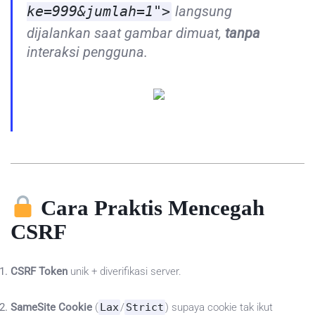
ke=999&jumlah=1">
langsung
dijalankan saat gambar dimuat,
tanpa
interaksi pengguna.
Cara Praktis Mencegah
CSRF
CSRF Token
unik + diverifikasi server.
SameSite Cookie
(
Lax
/
Strict
) supaya cookie tak ikut