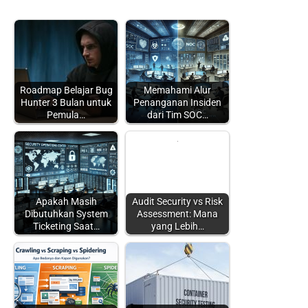
Roadmap Belajar Bug
Memahami Alur
Hunter 3 Bulan untuk
Penanganan Insiden
Pemula…
dari Tim SOC…
Apakah Masih
Audit Security vs Risk
Dibutuhkan System
Assessment: Mana
Ticketing Saat…
yang Lebih…