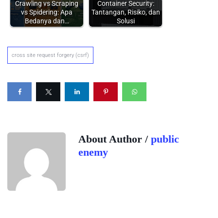
Crawling vs Scraping
Container Security:
vs Spidering: Apa
Tantangan, Risiko, dan
Bedanya dan…
Solusi
cross site request forgery (csrf)
About Author /
public
enemy