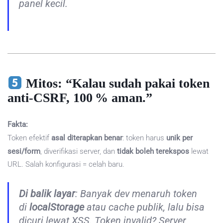
panel kecil.
Mitos: “Kalau sudah pakai token
anti‑CSRF, 100 % aman.”
Fakta:
Token efektif
asal diterapkan benar
: token harus
unik per
sesi/form
, diverifikasi server, dan
tidak boleh terekspos
lewat
URL. Salah konfigurasi = celah baru.
Di balik layar
: Banyak dev menaruh token
di
localStorage
atau cache publik, lalu bisa
dicuri lewat XSS. Token invalid? Server