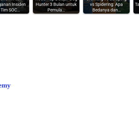
anan Insiden
Hunter 3 Bulan untuk
vs Spidering: Apa
Ta
i Tim SOC…
Pemula…
Bedanya dan…
nemy