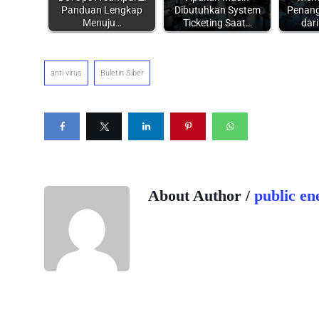
Panduan Lengkap
Dibutuhkan System
Penang
Menuju…
Ticketing Saat…
dar
anti virus
Buletin Siber
About Author /
public e