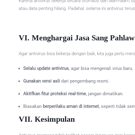
Karena antivirus bekerja secara otomatis dan diam-diam, b
atau data penting hilang. Padahal, selama ini antivirus teru
VI.
Menghargai Jasa Sang Pahlawa
Agar antivirus bisa bekerja dengan baik, kita juga perlu me
Selalu update antivirus
, agar bisa mengenali virus baru.
Gunakan versi asli
dari pengembang resmi.
Aktifkan fitur proteksi real-time
, jangan dimatikan.
Biasakan
berperilaku aman di internet
, seperti tidak se
VII.
Kesimpulan