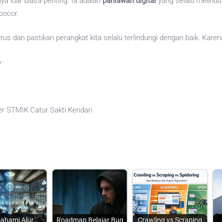
nya luar biasa penting. Ia adalah
pahlawan digital
yang selalu melindun
 bocor.
rus dan pastikan perangkat kita selalu terlindungi dengan baik. Karena
y
r STMIK Catur Sakti Kendari
ahami Alur
Roadmap Belajar Bug
Crawling vs Scraping