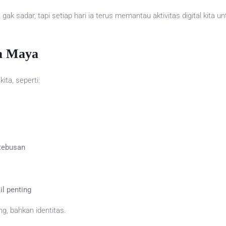
n gak sadar, tapi setiap hari ia terus memantau aktivitas digital kit
a Maya
ta, seperti:
 tebusan
l penting
g, bahkan identitas.