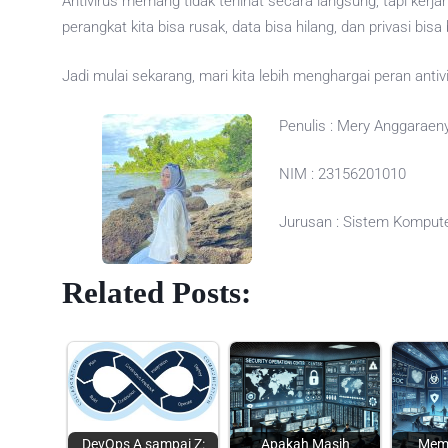
Antivirus memang tidak terlihat secara langsung, tapi kerja
perangkat kita bisa rusak, data bisa hilang, dan privasi bisa
Jadi mulai sekarang, mari kita lebih menghargai peran antivi
Penulis : Mery Anggaraen
NIM : 23156201010
Jurusan : Sistem Kompute
Related Posts:
DevOps A sampai Z:
Apakah Masih
Mem