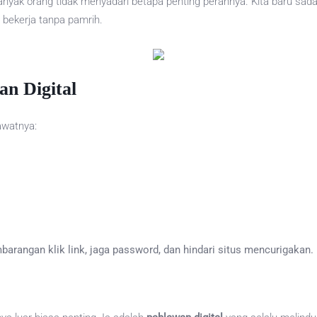
anyak orang tidak menyadari betapa penting perannya. Kita baru sad
s bekerja tanpa pamrih.
n Digital
rawatnya:
mbarangan klik link, jaga password, dan hindari situs mencurigakan.