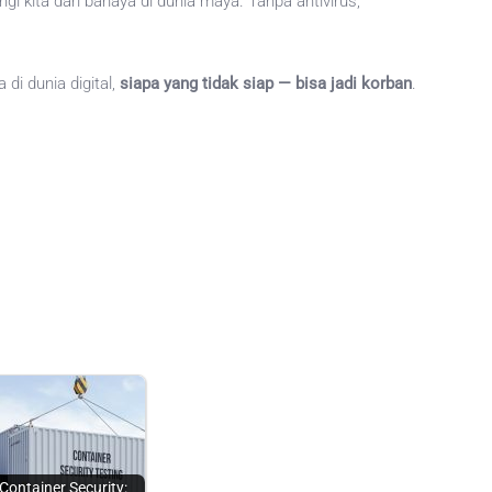
gi kita dari bahaya di dunia maya. Tanpa antivirus,
 di dunia digital,
siapa yang tidak siap — bisa jadi korban
.
Container Security: