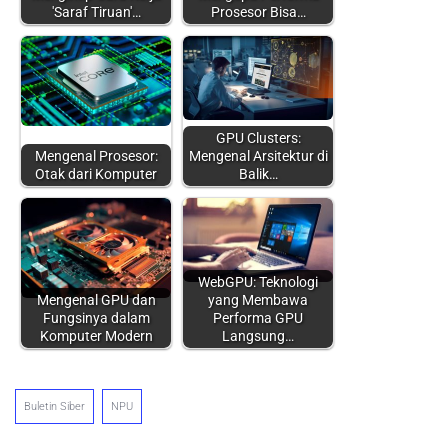
'Saraf Tiruan'…
Prosesor Bisa…
GPU Clusters:
Mengenal Prosesor:
Mengenal Arsitektur di
Otak dari Komputer
Balik…
WebGPU: Teknologi
Mengenal GPU dan
yang Membawa
Fungsinya dalam
Performa GPU
Komputer Modern
Langsung…
Buletin Siber
NPU