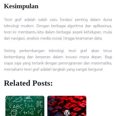
Kesimpulan
Teori graf adalah salah satu fondasi penting dalam dunia
teknologi modern. Dengan berbagai algoritma dan aplikasinya,
teori ini membantu kita dalam berbagai aspek kehidupan, mulai
dari navigasi, analisis media sosial, hingga keamanan data.
Seiring perkembangan teknologi, teori graf akan terus
berkembang dan berperan dalam inovasi masa depan. Bagi
siapa saja yang tertarik dengan pemrograman dan matematika,
memahami teori graf adalah langkah yang sangat berguna!
Related Posts: