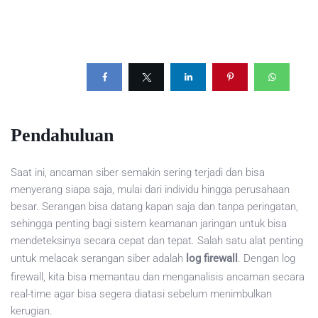
Pendahuluan
Saat ini, ancaman siber semakin sering terjadi dan bisa
menyerang siapa saja, mulai dari individu hingga perusahaan
besar. Serangan bisa datang kapan saja dan tanpa peringatan,
sehingga penting bagi sistem keamanan jaringan untuk bisa
mendeteksinya secara cepat dan tepat. Salah satu alat penting
untuk melacak serangan siber adalah
log firewall
. Dengan log
firewall, kita bisa memantau dan menganalisis ancaman secara
real-time agar bisa segera diatasi sebelum menimbulkan
kerugian.