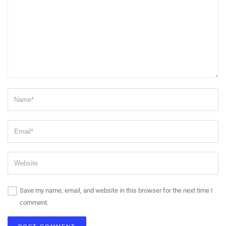
Save my name, email, and website in this browser for the next time I
comment.