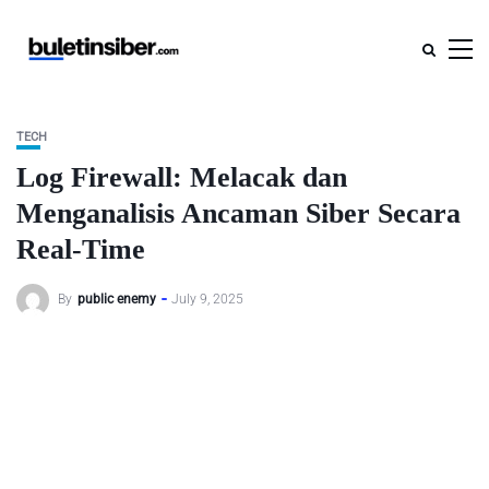
TECH
Log Firewall: Melacak dan
Menganalisis Ancaman Siber Secara
Real-Time
By
public enemy
July 9, 2025