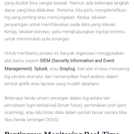
yang dicatat bisa sangat banyak. Namun, ada beberapa langkah
dasar yang bisa dilakukan. Pertama, kita perlu mengidentifikasi
log yang penting atau mencurigakan. Kedua, lakukan
penyaringan untuk memfokuskan pada data yang relevan.
Ketiga, lakukan korelasi, yaitu menghubungkan log-log tertentu
untuk menemukan pola serangan.
Untuk membantu proses ini, banyak organisasi menggunakan
alat bantu seperti
SIEM (Security Information and Event
Management)
,
Splunk
, atau
Graylog
. Alat-alat ini bisa menyaring
log secara otomatis dan menampilkan hasil analisis dalam
bentuk grafik atau laporan yang mudah dipahami.
Beberapa tanda umum serangan dalam log antara lain
percobaan login berkali-kali (brute force), pemindaian port (port
scanning), atau lalu lintas data dalam jumlah besar secara tiba-
tiba (tanda serangan DDoS).