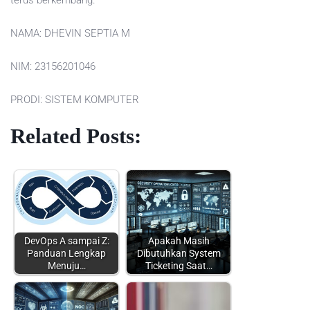
terus berkembang.
NAMA: DHEVIN SEPTIA M
NIM: 23156201046
PRODI: SISTEM KOMPUTER
Related Posts:
DevOps A sampai Z:
Apakah Masih
Panduan Lengkap
Dibutuhkan System
Menuju…
Ticketing Saat…