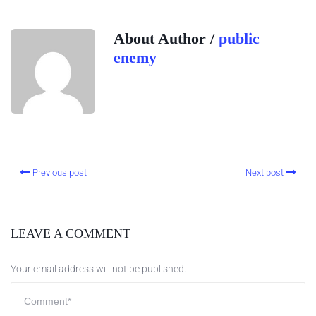
About Author /
public
enemy
Previous post
Next post
LEAVE A COMMENT
Your email address will not be published.