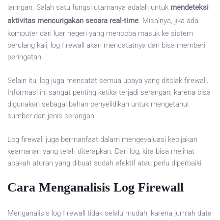
jaringan. Salah satu fungsi utamanya adalah untuk
mendeteksi
aktivitas mencurigakan secara real-time
. Misalnya, jika ada
komputer dari luar negeri yang mencoba masuk ke sistem
berulang kali, log firewall akan mencatatnya dan bisa memberi
peringatan.
Selain itu, log juga mencatat semua upaya yang ditolak firewall.
Informasi ini sangat penting ketika terjadi serangan, karena bisa
digunakan sebagai bahan penyelidikan untuk mengetahui
sumber dan jenis serangan.
Log firewall juga bermanfaat dalam mengevaluasi kebijakan
keamanan yang telah diterapkan. Dari log, kita bisa melihat
apakah aturan yang dibuat sudah efektif atau perlu diperbaiki.
Cara Menganalisis Log Firewall
Menganalisis log firewall tidak selalu mudah, karena jumlah data