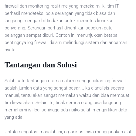
firewall dan monitoring real-time yang mereka miliki, tim IT
berhasil mendeteksi pola serangan yang tidak biasa dan
langsung mengambil tindakan untuk memutus koneksi
penyerang. Serangan berhasil dihentikan sebelum data
pelanggan sempat dicuri. Contoh ini menunjukkan betapa
pentingnya log firewall dalam melindungi sistem dari ancaman
nyata.
Tantangan dan Solusi
Salah satu tantangan utama dalam menggunakan log firewall
adalah jumlah data yang sangat besar. Jika dianalisis secara
manual, tentu akan sangat memakan waktu dan bisa membuat
tim kewalahan. Selain itu, tidak semua orang bisa langsung
memahami isi log, sehingga ada risiko salah mengartikan data
yang ada.
Untuk mengatasi masalah ini, organisasi bisa menggunakan alat